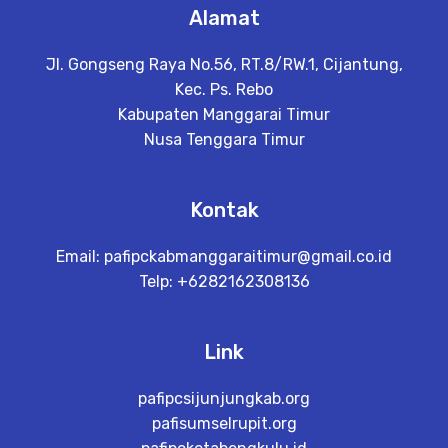
Alamat
Jl. Gongseng Raya No.56, RT.8/RW.1, Cijantung,
Kec. Ps. Rebo
Kabupaten Manggarai Timur
Nusa Tenggara Timur
Kontak
Email:
pafipckabmanggaraitimur@gmail.co.id
Telp: +6282162308136
Link
pafipcsijunjungkab.org
pafisumselrupit.org